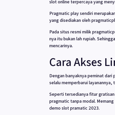
slot online terpercaya yang menye
Pragmatic play sendiri merupakan
yang disediakan oleh pragmaticp
Pada situs resmi milik pragmatic
nya itu bukan lah rupiah. Sehing
mencarinya.
Cara Akses L
Dengan banyaknya peminat dari pe
selalu memperbarui layanannya, t
Seperti tersedianya fitur gratisa
pragmatic tanpa modal. Memang b
demo slot pramatic 2023.