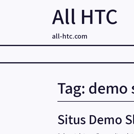
Skip
All HTC
to
content
all-htc.com
Tag:
demo s
Situs Demo S