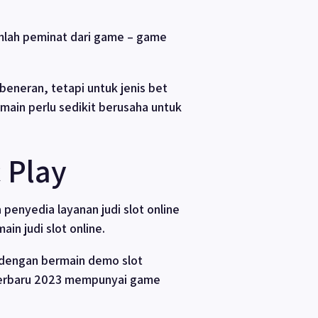
jumlah peminat dari game – game
beneran, tetapi untuk jenis bet
main perlu sedikit berusaha untuk
 Play
penyedia layanan judi slot online
n judi slot online.
u dengan bermain demo slot
 terbaru 2023 mempunyai game