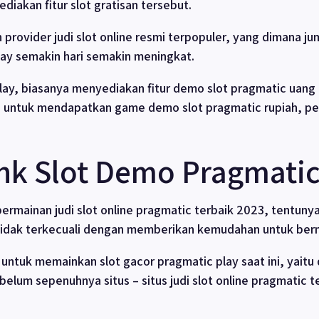
diakan fitur slot gratisan tersebut.
 provider judi slot online resmi terpopuler, yang dimana 
lay semakin hari semakin meningkat.
play, biasanya menyediakan fitur demo slot pragmatic uang 
ga untuk mendapatkan game demo slot pragmatic rupiah, pe
ink Slot Demo Pragmatic
rmainan judi slot online pragmatic terbaik 2023, tentunya 
idak terkecuali dengan memberikan kemudahan untuk bermai
n untuk memainkan slot gacor pragmatic play saat ini, yait
elum sepenuhnya situs – situs judi slot online pragmatic