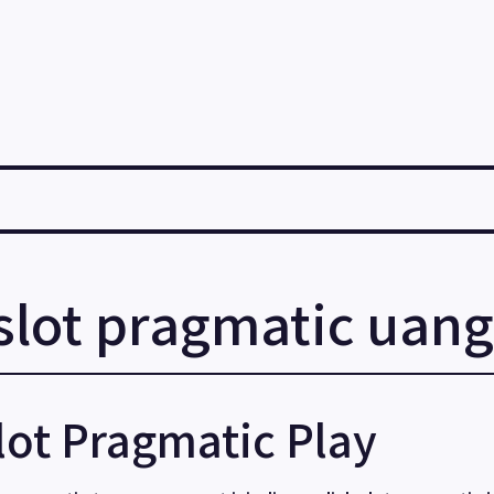
lot pragmatic uang 
lot Pragmatic Play