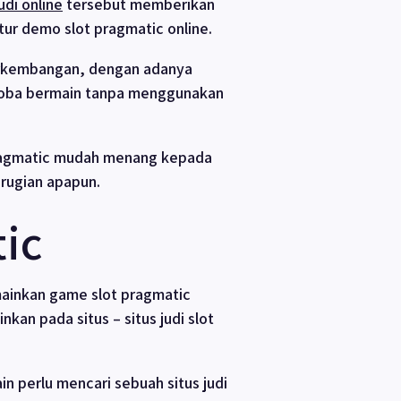
udi online
tersebut memberikan
itur demo slot pragmatic online.
perkembangan, dengan adanya
encoba bermain tanpa menggunakan
pragmatic mudah menang kepada
rugian apapun.
ic
mainkan game slot pragmatic
an pada situs – situs judi slot
n perlu mencari sebuah situs judi