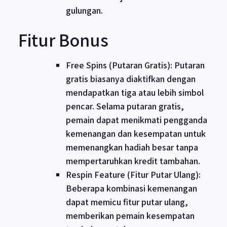
gulungan.
Fitur Bonus
Free Spins (Putaran Gratis): Putaran
gratis biasanya diaktifkan dengan
mendapatkan tiga atau lebih simbol
pencar. Selama putaran gratis,
pemain dapat menikmati pengganda
kemenangan dan kesempatan untuk
memenangkan hadiah besar tanpa
mempertaruhkan kredit tambahan.
Respin Feature (Fitur Putar Ulang):
Beberapa kombinasi kemenangan
dapat memicu fitur putar ulang,
memberikan pemain kesempatan