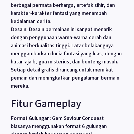
berbagai permata berharga, artefak sihir, dan
karakter-karakter fantasi yang menambah
kedalaman cerita.
Desain: Desain permainan ini sangat menarik
dengan penggunaan warna-warna cerah dan
animasi berkualitas tinggi. Latar belakangnya
menggambarkan dunia fantasi yang luas, dengan
hutan ajaib, gua misterius, dan benteng musuh.
Setiap detail grafis dirancang untuk memikat
pemain dan meningkatkan pengalaman bermain
mereka.
Fitur Gameplay
Format Gulungan: Gem Saviour Conquest
biasanya menggunakan format 6 gulungan