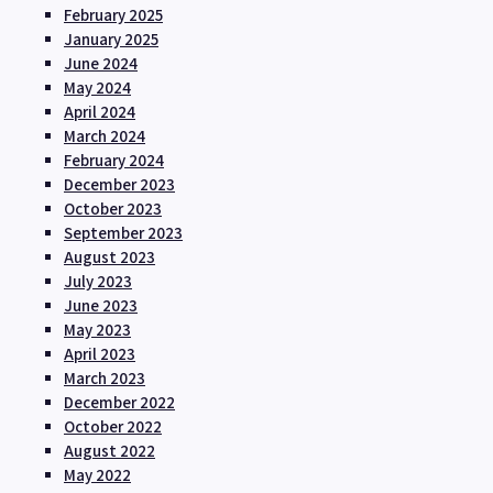
February 2025
January 2025
June 2024
May 2024
April 2024
March 2024
February 2024
December 2023
October 2023
September 2023
August 2023
July 2023
June 2023
May 2023
April 2023
March 2023
December 2022
October 2022
August 2022
May 2022