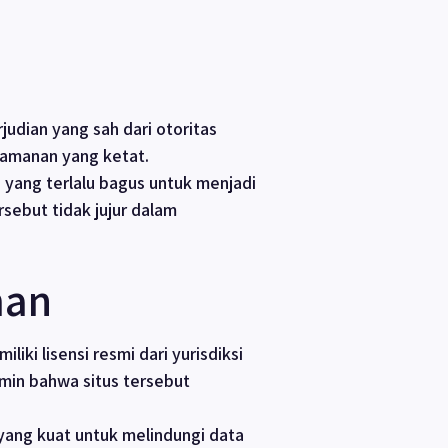
rjudian yang sah dari otoritas
eamanan yang ketat.
yang terlalu bagus untuk menjadi
sebut tidak jujur dalam
man
iki lisensi resmi dari yurisdiksi
jamin bahwa situs tersebut
 yang kuat untuk melindungi data