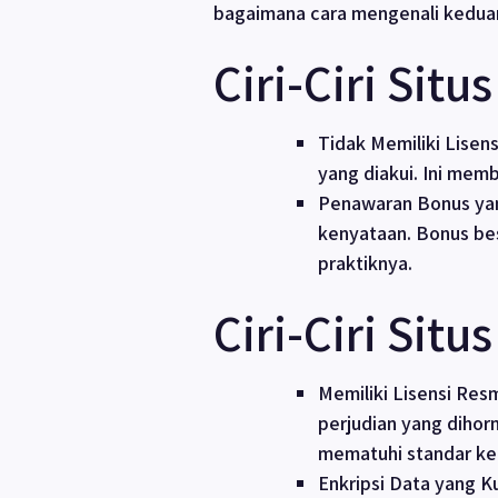
bagaimana cara mengenali kedua
Ciri-Ciri Situ
Tidak Memiliki Lisensi
yang diakui. Ini me
Penawaran Bonus yang
kenyataan. Bonus bes
praktiknya.
Ciri-Ciri Sit
Memiliki Lisensi Resm
perjudian yang dihorm
mematuhi standar ke
Enkripsi Data yang K