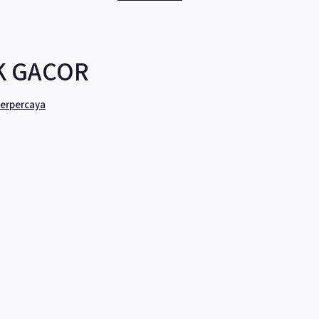
K GACOR
terpercaya