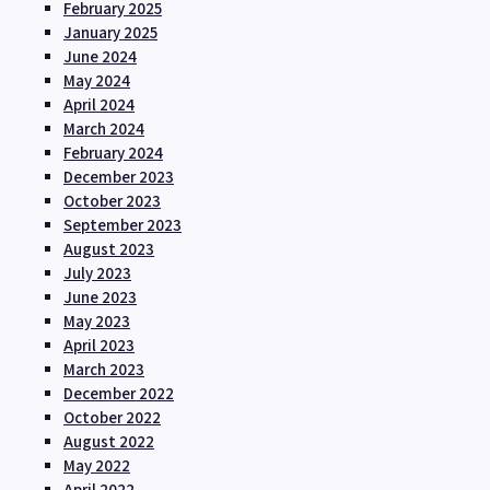
February 2025
January 2025
June 2024
May 2024
April 2024
March 2024
February 2024
December 2023
October 2023
September 2023
August 2023
July 2023
June 2023
May 2023
April 2023
March 2023
December 2022
October 2022
August 2022
May 2022
April 2022