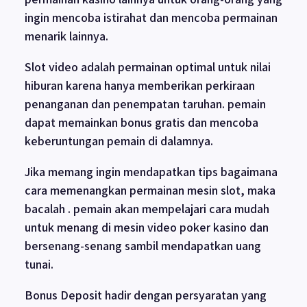
ingin mencoba istirahat dan mencoba permainan
menarik lainnya.
Slot video adalah permainan optimal untuk nilai
hiburan karena hanya memberikan perkiraan
penanganan dan penempatan taruhan. pemain
dapat memainkan bonus gratis dan mencoba
keberuntungan pemain di dalamnya.
Jika memang ingin mendapatkan tips bagaimana
cara memenangkan permainan mesin slot, maka
bacalah . pemain akan mempelajari cara mudah
untuk menang di mesin video poker kasino dan
bersenang-senang sambil mendapatkan uang
tunai.
Bonus Deposit hadir dengan persyaratan yang