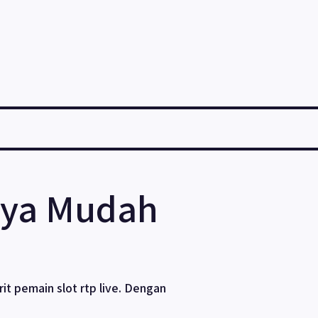
caya Mudah
rit pemain slot rtp live. Dengan