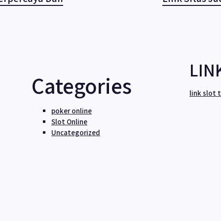
LIN
Categories
link slot 
poker online
Slot Online
Uncategorized