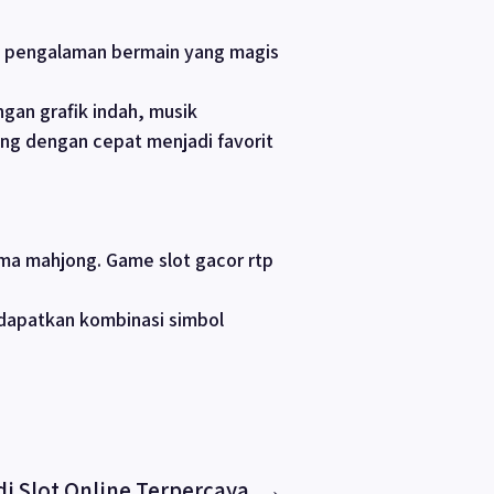
kan pengalaman bermain yang magis
ngan grafik indah, musik
yang dengan cepat menjadi favorit
ema mahjong. Game slot gacor rtp
ndapatkan kombinasi simbol
di Slot Online Terpercaya